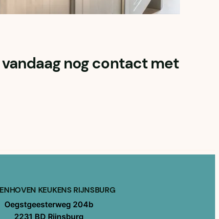
em vandaag nog contact met
VENHOVEN KEUKENS RIJNSBURG
Oegstgeesterweg 204b
2231 BD Rijnsburg