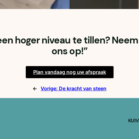
een hoger niveau te tillen? Ne
ons op!”
Plan vandaag nog uw afspraak
←
Vorige:
De kracht van steen
KUI