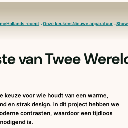
ome
Hollands recept
Onze keukens
Nieuwe apparatuur
Show
ste van Twee Werel
te keuze voor wie houdt van een warme,
md en strak design. In dit project hebben we
derne contrasten, waardoor een tijdloos
tnodigend is.