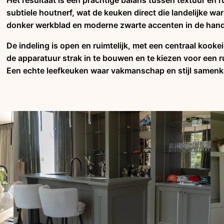
Het resultaat is een prachtige balans tussen textuur en
subtiele houtnerf, wat de keuken direct die landelijke w
donker werkblad en moderne zwarte accenten in de handg
De indeling is open en ruimtelijk, met een centraal kooke
de apparatuur strak in te bouwen en te kiezen voor een rus
Een echte leefkeuken waar vakmanschap en stijl samenk