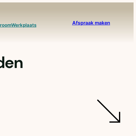
Afspraak maken
room
Werkplaats
den