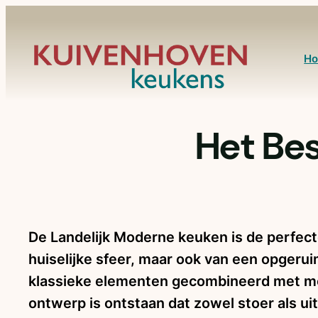
Ga
naar
de
H
inhoud
Het Be
De Landelijk Moderne keuken is de perfec
huiselijke sfeer, maar ook van een opgerui
klassieke elementen gecombineerd met mo
ontwerp is ontstaan dat zowel stoer als ui