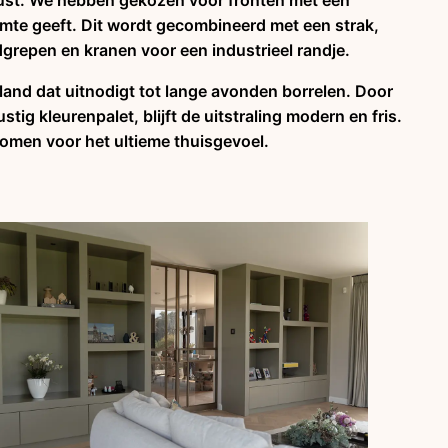
 rust. We hebben gekozen voor fronten met een
armte geeft. Dit wordt gecombineerd met een strak,
repen en kranen voor een industrieel randje.
iland dat uitnodigt tot lange avonden borrelen. Door
tig kleurenpalet, blijft de uitstraling modern en fris.
omen voor het ultieme thuisgevoel.