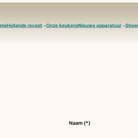
ome
Hollands recept
Onze keukens
Nieuwe apparatuur
Show
Naam (*)