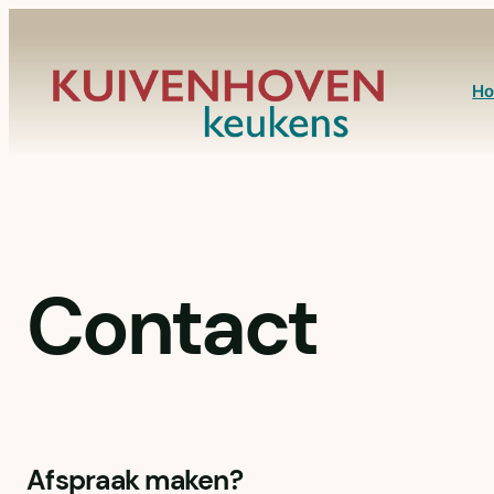
Ga
naar
de
H
inhoud
Contact
Afspraak maken?