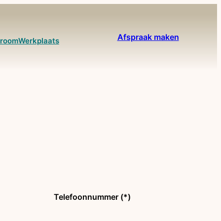
Afspraak maken
room
Werkplaats
Telefoonnummer (*)