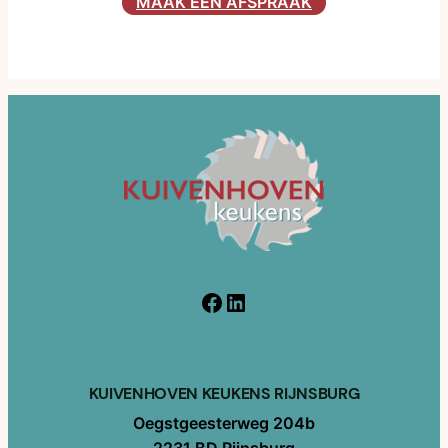
MAAK EEN AFSPRAAK
Facebook
LinkedIn
KUIVENHOVEN KEUKENS RIJNSBURG
Oegstgeesterweg 204b