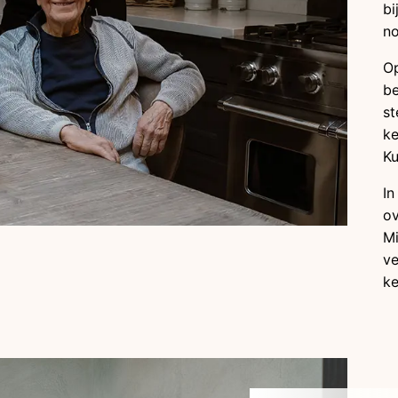
bi
no
Op
be
st
ke
Ku
In
ov
Mi
ve
ke