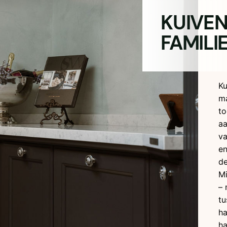
KUIVEN
FAMILI
Ku
ma
to
aa
va
en
de
Mi
– 
tu
ha
ha