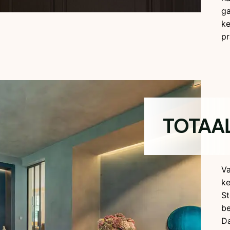
ga
ke
pr
TOTAA
Va
ke
St
be
D