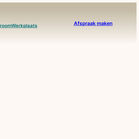
Afspraak maken
room
Werkplaats