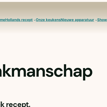
ome
Hollands recept
Onze keukens
Nieuwe apparatuur
Show
vakmanschap
k recept.